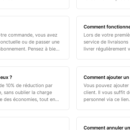
directement sur
bonj
Comment fonctionne
otre commande, vous avez
Lors de votre premi
onctuelle ou de passer une
service de livraisons
abonnement. Pensez à bien
livrer régulièrement 
préoccuper et de fair
engagement, vou
geux ?
Comment ajouter un 
de 10% de réduction par
Vous pouvez ajouter 
 sans oublier la charge
client. Il vous suffit
re des économies, tout en
personnel via ce lien.
ent quand vous le souhaitez !
puis en bas de la list
Comment annuler un