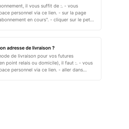
onnement, il vous suffit de :. - vous
ace personnel via ce lien. - sur la page
"abonnement en cours". - cliquer sur le petit
ma livraison régulière". - si vous souhai
n adresse de livraison ?
hode de livraison pour vos futures
point relais ou domicile), il faut :. - vous
ace personnel via ce lien. - aller dans
es modes de livraison". - cliquer sur