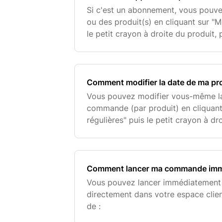
Si c'est un abonnement, vous pou
ou des produit(s) en cliquant sur "Me
le petit crayon à droite du produit,
régulière". Si c'est un produit en liv
Comment modifier la date de ma p
Vous pouvez modifier vous-même la
commande (par produit) en cliquant 
régulières" puis le petit crayon à dr
"modifier" sous "Prochaine expéditio
également jouer avec le
Comment lancer ma commande imm
Vous pouvez lancer immédiatement 
directement dans votre espace client.
de :