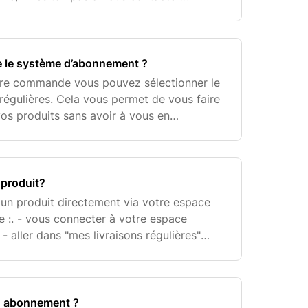
our@lamarqueenmoins.fr
.
 le système d’abonnement ?
ère commande vous pouvez sélectionner le
 régulières. Cela vous permet de vous faire
vos produits sans avoir à vous en
e des économies !. Il n'y a aucun
produit?
un produit directement via votre espace
 de :. - vous connecter à votre espace
 - aller dans "mes livraisons régulières"
e de vos produits, cliquer sur "ajouter un
 abonnement ?