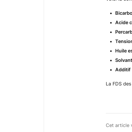
Bicarbo
Acide c
Percarb
Tension
Huile e
Solvant
Additif
La FDS des
Cet article 