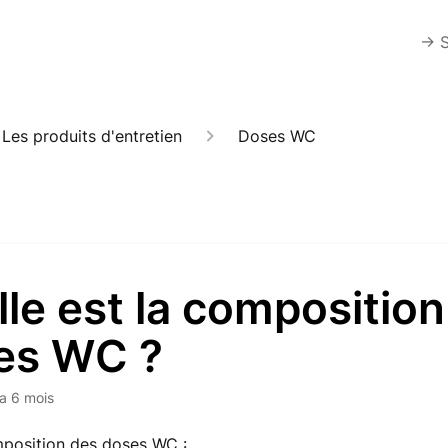
-> 
Les produits d'entretien
Doses WC
le est la compositio
es WC ?
y a 6 mois
mposition des doses WC :