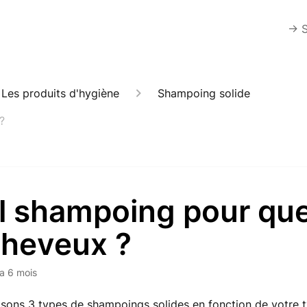
-> 
Les produits d'hygiène
Shampoing solide
?
l shampoing pour que
cheveux ?
y a 6 mois
ons 3 types de shampoings solides en fonction de votre 