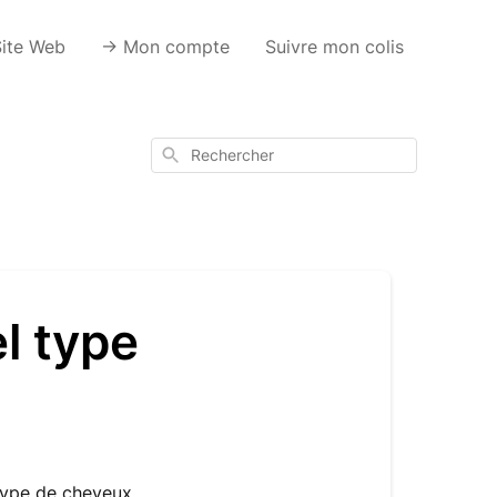
Site Web
-> Mon compte
Suivre mon colis
Rechercher
l type
type de cheveux.