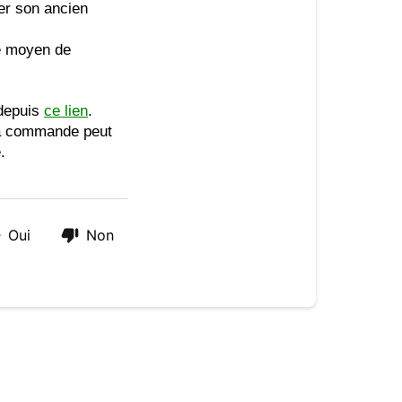
r son ancien 
 moyen de 
depuis 
ce lien
.
 la commande peut 
.
Oui
Non