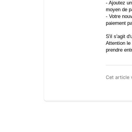
- Ajoutez u
moyen de pa
- Votre no
paiement pa
S'il s'agit 
Attention le
prendre entr
Cet article 