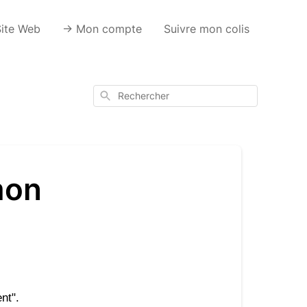
Site Web
-> Mon compte
Suivre mon colis
Rechercher
mon
nt". 